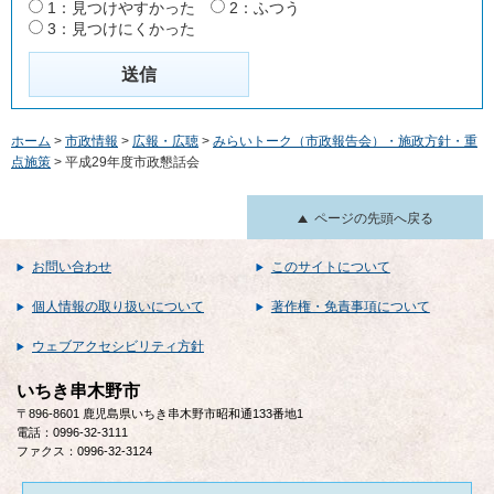
1：見つけやすかった
2：ふつう
3：見つけにくかった
ホーム
>
市政情報
>
広報・広聴
>
みらいトーク（市政報告会）・施政方針・重
点施策
> 平成29年度市政懇話会
ページの先頭へ戻る
お問い合わせ
このサイトについて
個人情報の取り扱いについて
著作権・免責事項について
ウェブアクセシビリティ方針
いちき串木野市
〒896-8601 鹿児島県いちき串木野市昭和通133番地1
電話：0996-32-3111
ファクス：0996-32-3124