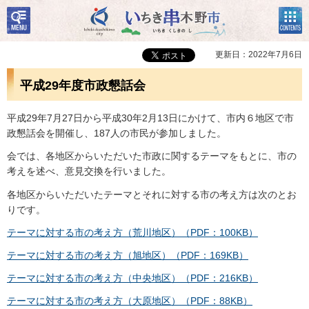
検
コン
いちき串木野市
索・
テン
共通
ツメ
メニ
ニュ
更新日：2022年7月6日
ュー
ー
平成29年度市政懇話会
平成29年7月27日から平成30年2月13日にかけて、市内６地区で市
政懇話会を開催し、187人の市民が参加しました。
会では、各地区からいただいた市政に関するテーマをもとに、市の
考えを述べ、意見交換を行いました。
各地区からいただいたテーマとそれに対する市の考え方は次のとお
りです。
テーマに対する市の考え方（荒川地区）（PDF：100KB）
テーマに対する市の考え方（旭地区）（PDF：169KB）
テーマに対する市の考え方（中央地区）（PDF：216KB）
テーマに対する市の考え方（大原地区）（PDF：88KB）