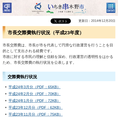
検
コン
いちき串木野市
索・
テン
共通
ツメ
メニ
ニュ
更新日：2014年12月20日
ュー
ー
市長交際費執行状況（平成23年度）
市長交際費は、市長が市を代表して円滑な行政運営を行うことを目
的として支出される経費です。
市政に対する市民の理解と信頼を深め、行政運営の透明性をはかる
ため、市長交際費の執行状況を公表します。
交際費執行状況
平成24年3月分（PDF：65KB）
平成24年2月分（PDF：70KB）
平成24年1月分（PDF：72KB）
平成23年12月分（PDF：62KB）
平成23年11月分（PDF：75KB）