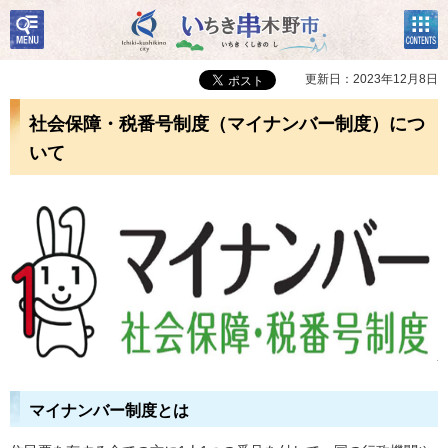
検
コン
いちき串木野市
索・
テン
共通
ツメ
メニ
ニュ
更新日：2023年12月8日
ュー
ー
社会保障・税番号制度（マイナンバー制度）につ
いて
マイナンバー制度とは