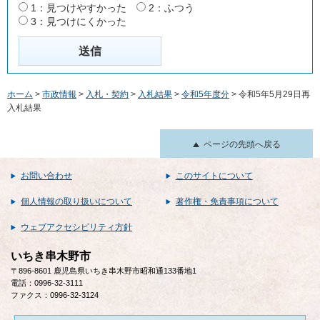
1：見つけやすかった
2：ふつう
3：見つけにくかった
ホーム
>
市政情報
>
入札・契約
>
入札結果
>
令和5年度分
> 令和5年5月29日再
入札結果
ページの先頭へ戻る
お問い合わせ
このサイトについて
個人情報の取り扱いについて
著作権・免責事項について
ウェブアクセシビリティ方針
いちき串木野市
〒896-8601 鹿児島県いちき串木野市昭和通133番地1
電話：0996-32-3111
ファクス：0996-32-3124