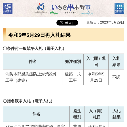
検
コン
いちき串木野市
索・
テン
共通
ツメ
メニ
ニュ
更新日：2023年5月29日
ュー
ー
令和5年5月29日再入札結果
〇条件付一般競争入札（電子入札）
入（開）札
入札
件名
発注種別
日
結果
消防本部感染症防止対策改修
建築一式
令和5年5
不調
工事（建築）
工事
月29日
〇指名競争入札（電子入札）
発注
入（開）
入札
件名
種別
札日
結果
パークゴルフ場管理棟改修工事実
業務
令和5年5