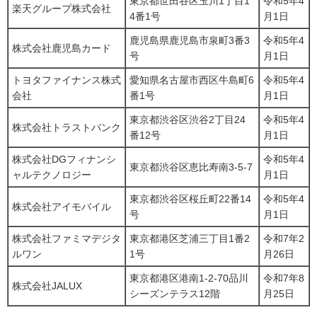
東京都世田谷区玉川1丁目1
令和5年4
楽天グループ株式会社
4番1号
月1日
鹿児島県鹿児島市泉町3番3
令和5年4
株式会社鹿児島カード
号
月1日
トヨタファイナンス株式
愛知県名古屋市西区牛島町6
令和5年4
会社
番1号
月1日
東京都渋谷区渋谷2丁目24
令和5年4
株式会社トラストバンク
番12号
月1日
株式会社DGフィナンシ
令和5年4
東京都渋谷区恵比寿南3-5-7
ャルテクノロジー
月1日
東京都渋谷区桜丘町22番14
令和5年4
株式会社アイモバイル
号
月1日
株式会社ファミマデジタ
東京都港区芝浦三丁目1番2
令和7年2
ルワン
1号
月26日
東京都港区港南1-2-70品川
令和7年8
株式会社JALUX
シーズンテラス12階
月25日