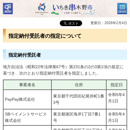
検
コン
いちき串木野市
索・
テン
共通
ツメ
メニ
ニュ
更新日：2026年2月4日
ュー
ー
指定納付受託者の指定について
指定納付受託者
地方自治法（昭和22年法律第67号）第231条の2の3第1項の規定に
基づき、次のとおり指定納付受託者を指定しました。
事業者名
住所
指定日
令和5年4
東京都千代田区紀尾井町1番
PayPay株式会社
月1日
3号
SBペイメントサービス
東京都港区海岸1丁目7番1
令和5年4
株式会社
号
月1日