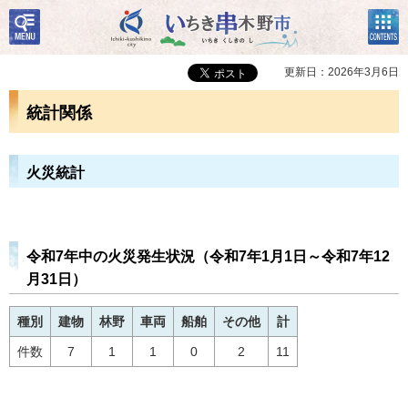
検
コン
いちき串木野市
索・
テン
共通
ツメ
メニ
ニュ
更新日：2026年3月6日
ュー
ー
統計関係
火災統計
令和7年中の火災発生状況（令和7年1月1日～令和7年12
月31日）
種別
建物
林野
車両
船舶
その他
計
件数
7
1
1
0
2
11