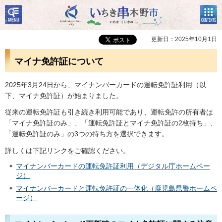
検
コン
いちき串木野市
索・
テン
共通
ツメ
メニ
ニュ
更新日：2025年10月1日
ュー
ー
マイナ免許証について
2025年3月24日から、マイナンバーカードの運転免許証利用（以
下、マイナ免許証）が始まりました。
従来の運転免許証も引き続き利用可能であり、運転免許の所有者は
「マイナ免許証のみ」、「運転免許証とマイナ免許証の2枚持ち」、
「運転免許証のみ」の3つの持ち方を選択できます。
詳しくは下記リンクをご確認ください。
マイナンバーカードの運転免許証利用（デジタル庁ホームペー
ジ）
マイナンバーカードと運転免許証の一体化（鹿児島県警ホームペ
ージ）