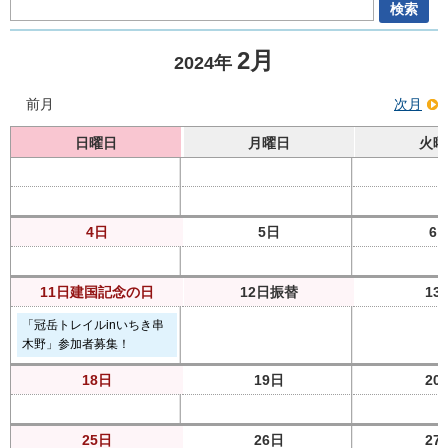
2月
2024年
前月
次月
日曜日
月曜日
火曜
4日
5日
6
11日
建国記念の日
12日
振替
13
「冠岳トレイルinいちき串
木野」参加者募集！
18日
19日
20
25日
26日
27