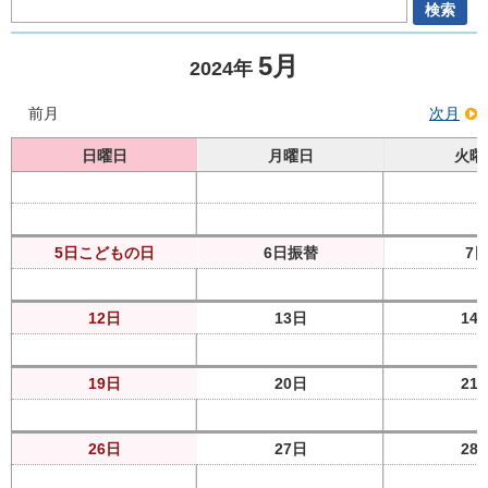
5月
2024年
前月
次月
日曜日
月曜日
火曜
5日
こどもの日
6日
振替
7
12日
13日
14
19日
20日
21
26日
27日
28