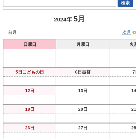
5月
2024年
前月
次月
日曜日
月曜日
火曜
5日
こどもの日
6日
振替
7
12日
13日
14
19日
20日
21
26日
27日
28