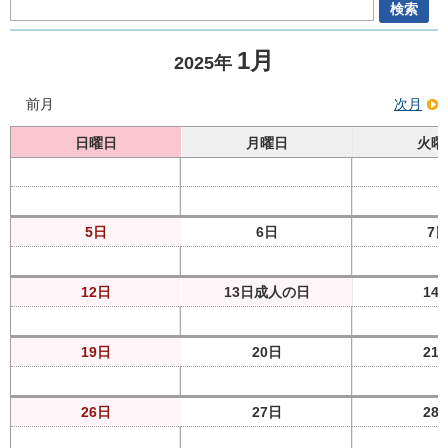
1月
2025年
前月
次月
日曜日
月曜日
火曜
5日
6日
7
12日
13日
成人の日
14
19日
20日
21
26日
27日
28