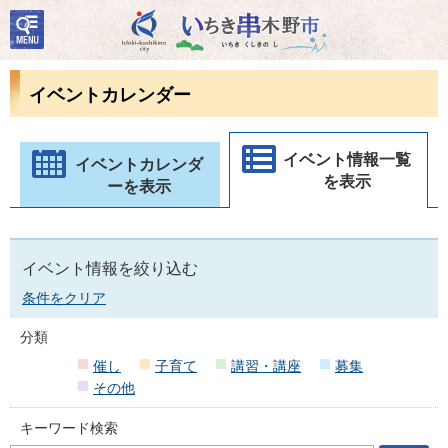
検
いちき串木野市
索・
共通
メニ
イベントカレンダー
ュー
イベント情報一覧
イベントカレンダ
を表示
ーを表示
イベント情報を絞り込む
条件をクリア
分類
催し
子育て
講習・講座
募集
その他
キーワード検索