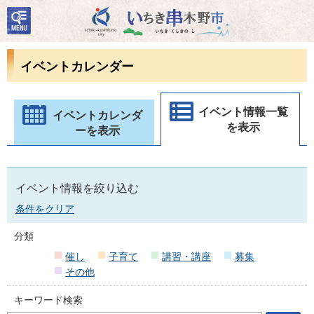
検
いちき串木野市
索・
共通
メニ
イベントカレンダー
ュー
イベント情報一覧
イベントカレンダ
を表示
ーを表示
イベント情報を絞り込む
条件をクリア
分類
催し
子育て
講習・講座
募集
その他
キーワード検索