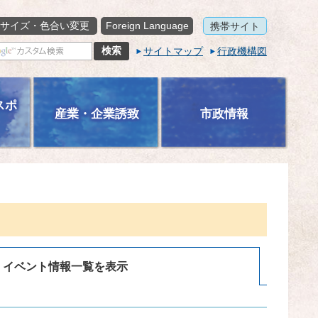
サイズ・色合い変更
Foreign Language
携帯サイト
サイトマップ
行政機構図
スポ
産業・企業誘致
市政情報
イベント情報一覧を表示