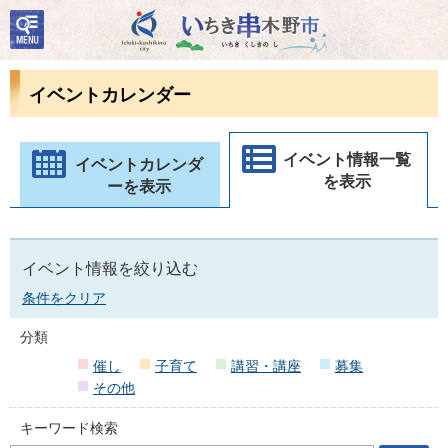
検
いちき串木野市
索・
共通
メニ
イベントカレンダー
ュー
イベント情報一覧
イベントカレンダ
を表示
ーを表示
イベント情報を絞り込む
条件をクリア
分類
催し
子育て
講習・講座
募集
その他
キーワード検索