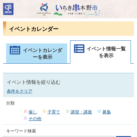
検
いちき串木野市
索・
共通
メニ
イベントカレンダー
ュー
イベント情報一覧
イベントカレンダ
を表示
ーを表示
イベント情報を絞り込む
条件をクリア
分類
催し
子育て
講習・講座
募集
その他
キーワード検索