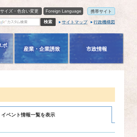
サイズ・色合い変更
Foreign Language
携帯サイト
サイトマップ
行政機構図
スポ
産業・企業誘致
市政情報
イベント情報一覧を表示