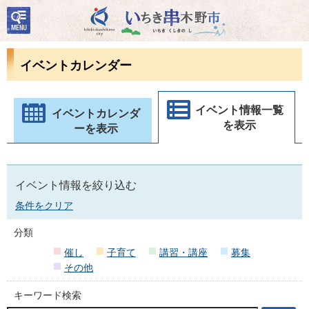
検
いちき串木野市
索・
共通
メニ
イベントカレンダー
ュー
イベント情報一覧
イベントカレンダ
を表示
ーを表示
イベント情報を絞り込む
条件をクリア
分類
催し
子育て
講習・講座
募集
その他
キーワード検索