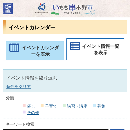
検
いちき串木野市
索・
共通
メニ
イベントカレンダー
ュー
イベント情報一覧
イベントカレンダ
を表示
ーを表示
イベント情報を絞り込む
条件をクリア
分類
催し
子育て
講習・講座
募集
その他
キーワード検索