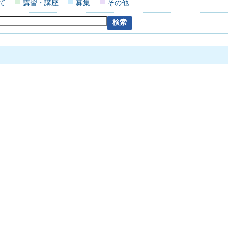
て
講習・講座
募集
その他