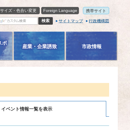
サイズ・色合い変更
Foreign Language
携帯サイト
サイトマップ
行政機構図
スポ
産業・企業誘致
市政情報
イベント情報一覧を表示