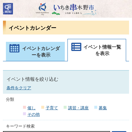
検
いちき串木野市
索・
共通
メニ
イベントカレンダー
ュー
イベント情報一覧
イベントカレンダ
を表示
ーを表示
イベント情報を絞り込む
条件をクリア
分類
催し
子育て
講習・講座
募集
その他
キーワード検索