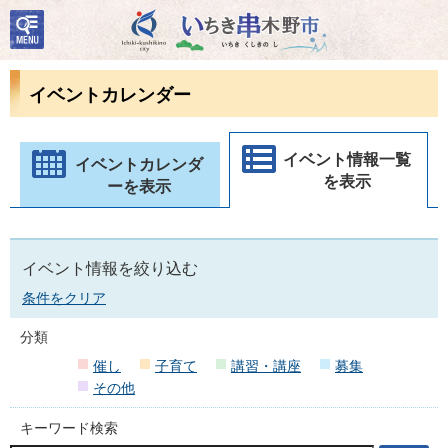
検
いちき串木野市
索・
共通
メニ
イベントカレンダー
ュー
イベント情報一覧
イベントカレンダ
を表示
ーを表示
イベント情報を絞り込む
条件をクリア
分類
催し
子育て
講習・講座
募集
その他
キーワード検索