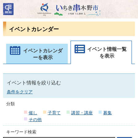
検
いちき串木野市
索・
共通
メニ
イベントカレンダー
ュー
イベント情報一覧
イベントカレンダ
を表示
ーを表示
イベント情報を絞り込む
条件をクリア
分類
催し
子育て
講習・講座
募集
その他
キーワード検索