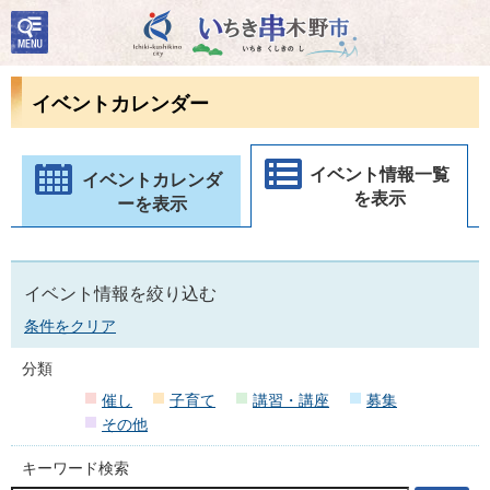
検
いちき串木野市
索・
共通
メニ
イベントカレンダー
ュー
イベント情報一覧
イベントカレンダ
を表示
ーを表示
イベント情報を絞り込む
条件をクリア
分類
催し
子育て
講習・講座
募集
その他
キーワード検索