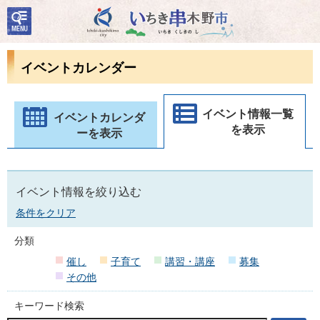
検
いちき串木野市
索・
共通
メニ
イベントカレンダー
ュー
イベント情報一覧
イベントカレンダ
を表示
ーを表示
イベント情報を絞り込む
条件をクリア
分類
催し
子育て
講習・講座
募集
その他
キーワード検索