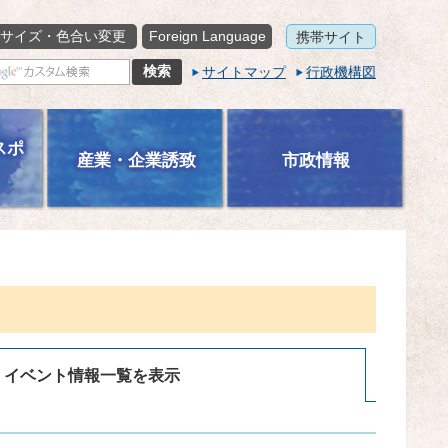
サイズ・色合い変更
Foreign Language
携帯サイト
サイトマップ
行政機構図
スポ
産業・企業誘致
市政情報
イベント情報一覧を表示