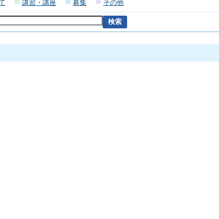
て
講習・講座
募集
その他