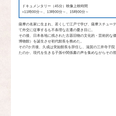
ドキュメンタリー（45分）映像上映時間
○11時00分～、13時00分～、15時00分～
薩摩の名家に生まれ、若くして江戸で学び、薩摩スチュー
て外交に従事するも不条理な左遷の憂き目に。
その後、日本各地に残された古器旧物の文化的・芸術的な
博物館）を誕生させ初代館長を務めた。
その7か月後、久成は突如館長を辞任し、滋賀の三井寺子院
たのか、現代を生きる子孫や関係書の声を集めながらその