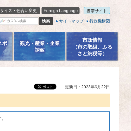
サイズ・色合い変更
Foreign Language
携帯サイト
サイトマップ
行政機構図
市政情報
スポ
観光・産業・企業
（市の取組、ふる
誘致
さと納税等）
更新日：2023年6月22日
す。