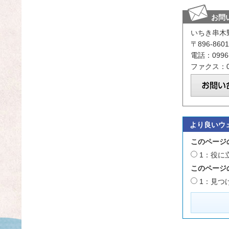
お問
いちき串木
〒896-8
電話：0996-
ファクス：09
より良いウ
このページ
1：役に
このページ
1：見つ