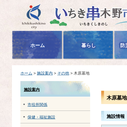
いちき串木野市
ホーム
暮らし
防
ホーム
>
施設案内
>
その他
> 木原墓地
施設案内
木原墓地
市役所関係
施設情報
保健・福祉施設