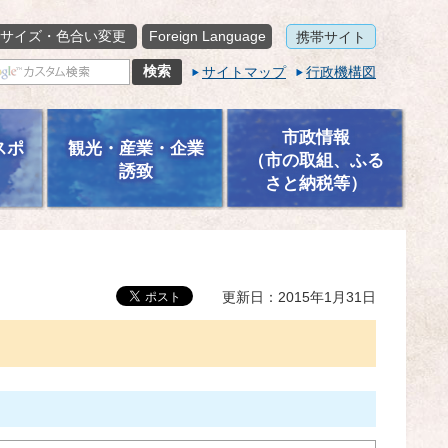
サイズ・色合い変更
Foreign Language
携帯サイト
サイトマップ
行政機構図
市政情報
スポ
観光・産業・企業
（市の取組、ふる
誘致
さと納税等）
更新日：2015年1月31日