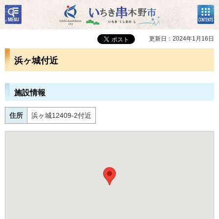
検
コン
いちき串木野市
索・
テン
共通
ツメ
メニ
ニュ
更新日：2024年1月16日
ュー
ー
浜ヶ城付近
施設情報
住所
浜ヶ城12409-2付近