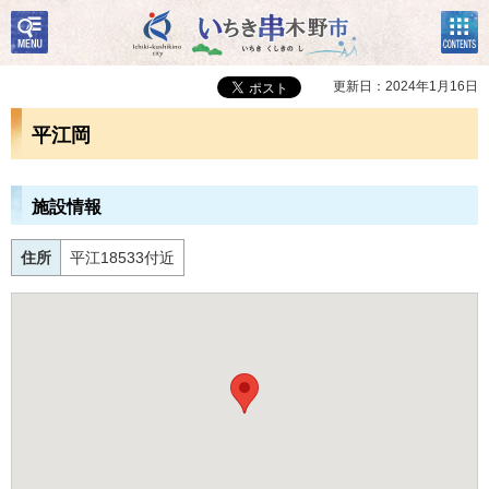
検
コン
いちき串木野市
索・
テン
共通
ツメ
メニ
ニュ
更新日：2024年1月16日
ュー
ー
平江岡
施設情報
住所
平江18533付近