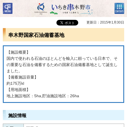
検
コン
いちき串木野市
索・
テン
共通
ツメ
メニ
ニュ
更新日：2015年1月30日
ュー
ー
串木野国家石油備蓄基地
【施設概要】
国内で使われる石油のほとんどを輸入に頼っている日本で、そ
の重要な石油を備蓄するための国家石油備蓄基地として誕生し
ました。
【備蓄施設容量】
約175万kl
【用地面積】
地上施設地区：5ha,貯油施設地区：26ha
施設情報