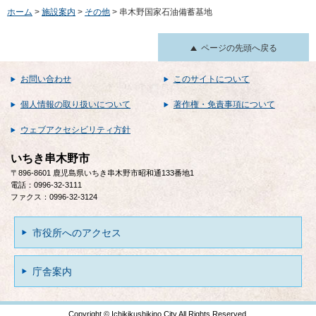
ホーム
>
施設案内
>
その他
> 串木野国家石油備蓄基地
ページの先頭へ戻る
お問い合わせ
このサイトについて
個人情報の取り扱いについて
著作権・免責事項について
ウェブアクセシビリティ方針
いちき串木野市
〒896-8601 鹿児島県いちき串木野市昭和通133番地1
電話：0996-32-3111
ファクス：0996-32-3124
市役所へのアクセス
庁舎案内
Copyright © Ichikikushikino City All Rights Reserved.