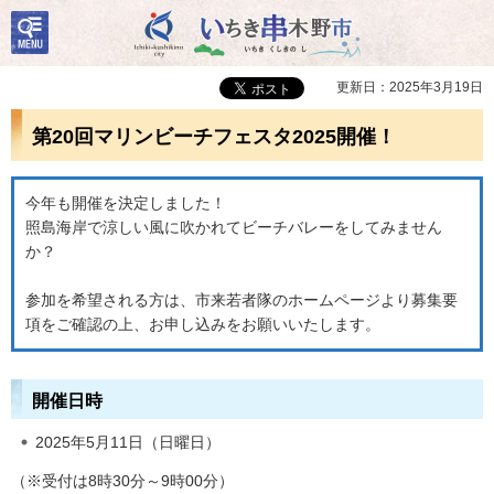
検
いちき串木野市
索・
共通
メニ
更新日：2025年3月19日
ュー
第20回マリンビーチフェスタ2025開催！
今年も開催を決定しました！
照島海岸で涼しい風に吹かれてビーチバレーをしてみません
か？
参加を希望される方は、市来若者隊のホームページより募集要
項をご確認の上、お申し込みをお願いいたします。
開催日時
2025年5月11日（日曜日）
（※受付は8時30分～9時00分）