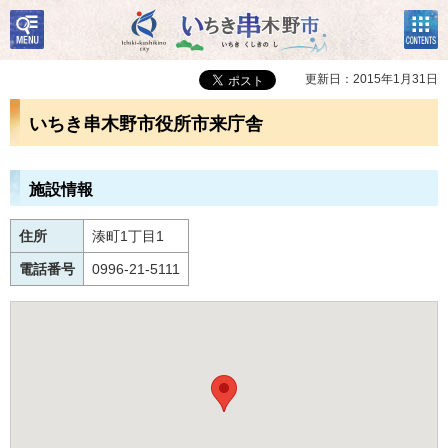
検
コン
いちき串木野市
索・
テン
共通
ツメ
メニ
ニュ
更新日：2015年1月31日
ュー
ー
いちき串木野市役所市来庁舎
施設情報
住所
湊町1丁目1
電話番号
0996-21-5111