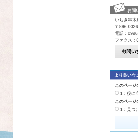
お問
いちき串木
〒896-0
電話：0996-
ファクス：09
より良いウ
このページ
1：役に
このページ
1：見つ