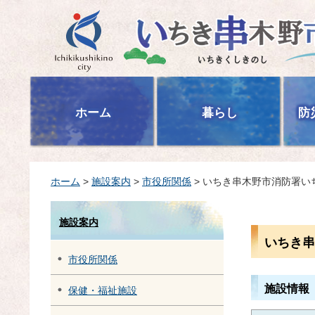
いちき串木野市
ホーム
暮らし
防
ホーム
>
施設案内
>
市役所関係
> いちき串木野市消防署い
施設案内
いちき串
市役所関係
施設情報
保健・福祉施設