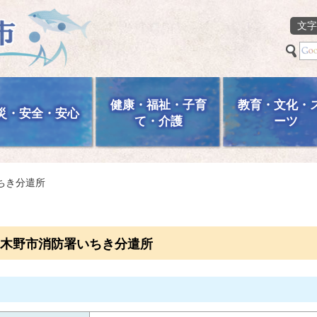
文字
健康・福祉・子育
教育・文化・
災・安全・安心
て・介護
ーツ
ちき分遣所
木野市消防署いちき分遣所