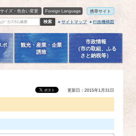
サイズ・色合い変更
Foreign Language
携帯サイト
サイトマップ
行政機構図
市政情報
スポ
観光・産業・企業
（市の取組、ふる
誘致
さと納税等）
更新日：2015年1月31日