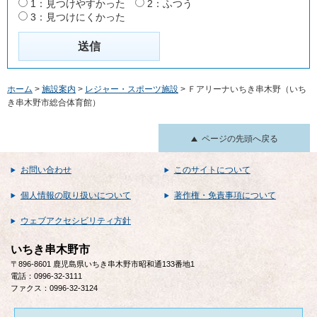
1：見つけやすかった
2：ふつう
3：見つけにくかった
ホーム
>
施設案内
>
レジャー・スポーツ施設
> Ｆアリーナいちき串木野（いち
き串木野市総合体育館）
ページの先頭へ戻る
お問い合わせ
このサイトについて
個人情報の取り扱いについて
著作権・免責事項について
ウェブアクセシビリティ方針
いちき串木野市
〒896-8601 鹿児島県いちき串木野市昭和通133番地1
電話：0996-32-3111
ファクス：0996-32-3124