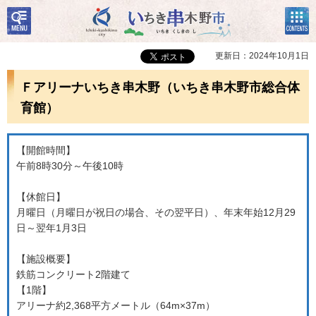
検
コン
いちき串木野市
索・
テン
共通
ツメ
メニ
ニュ
更新日：2024年10月1日
ュー
ー
Ｆアリーナいちき串木野（いちき串木野市総合体
育館）
【開館時間】
午前8時30分～午後10時
【休館日】
月曜日（月曜日が祝日の場合、その翌平日）、年末年始12月29
日～翌年1月3日
【施設概要】
鉄筋コンクリート2階建て
【1階】
アリーナ約2,368平方メートル（64m×37m）