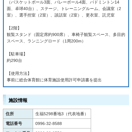
（バスケットボール3面、バレーボール4面、バドミントン14
面、卓球40台）、ステージ、トレーニングルーム、会議室（2
室）、選手控室（2室）、談話室（2室）、更衣室、託児室
【2階】
観覧スタンド（固定席約900席）、車椅子観覧スペース、多目的
スペース、ランニングロード（1周200m）
【駐車場】
約290台
【使用方法】
事前に総合体育館に体育施設使用許可申請書を提出
施設情報
住所
生福5298番地3（代表地番）
電話番号
0996-32-8588