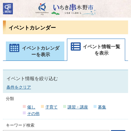
検
いちき串木野市
索・
共通
メニ
イベントカレンダー
ュー
イベント情報一覧
イベントカレンダ
を表示
ーを表示
イベント情報を絞り込む
条件をクリア
分類
催し
子育て
講習・講座
募集
その他
キーワード検索