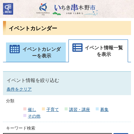
検
いちき串木野市
索・
共通
メニ
イベントカレンダー
ュー
イベント情報一覧
イベントカレンダ
を表示
ーを表示
イベント情報を絞り込む
条件をクリア
分類
催し
子育て
講習・講座
募集
その他
キーワード検索