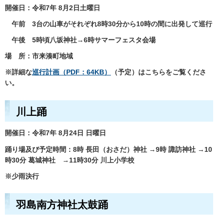
開催日：令和7年 8月2日土曜日
午前 3台の山車がそれぞれ8時30分から10時の間に出発して巡行
午後 5時頃八坂神社→6時サマーフェスタ会場
場 所：市来湊町地域
※詳細な
巡行計画（PDF：64KB）
（予定）はこちらをご覧くださ
い。
川上踊
開催日：令和7年 8月24日 日曜日
踊り場及び予定時間：8時 長田（おさだ）神社 →9時 諏訪神社 →10
時30分 葛城神社 →11時30分 川上小学校
※少雨決行
羽島南方神社太鼓踊