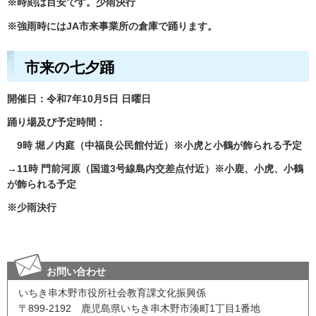
※時刻は目安です。少雨決行
※強雨時にはJA市来事業所の倉庫で踊ります。
市来の七夕踊
開催日：令和7年10月5日 日曜日
踊り場及び予定時間：
9時 堀ノ内庭（中福良公民館付近）※小虎と小鶴が飾られる予定
→11時 門前河原（国道3号線島内交差点付近）※小鹿、小虎、小鶴
が飾られる予定
※少雨決行
お問い合わせ
いちき串木野市役所社会教育課文化振興係
〒899-2192 鹿児島県いちき串木野市湊町1丁目1番地