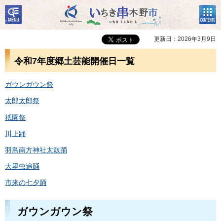
検
コン
いちき串木野市
索・
テン
共通
ツメ
メニ
ニュ
更新日：2026年3月9日
ュー
ー
令和7年度郷土芸能開催日一覧
ガウンガウン祭
太郎太郎祭
祇園祭
川上踊
羽島南方神社太鼓踊
大里虫追踊
市来の七夕踊
ガウンガウン祭