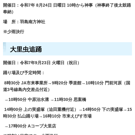
開催日：令和7年 8月24日 日曜日 10時から神事（神事終了後太鼓踊
奉納）
場 所：羽島南方神社
※少雨決行
大里虫追踊
開催日：令和7年9月23日 火曜日（祝日）
踊り場及び予定時間：
8時30分 JA市来事業所→9時20分 季楽館→10時10分 門前河原（国
道3号線島内交差点付近）
→10時50分 中原治水溝 →11時30分 思案橋
14時00分 上の実盛塚（迫田重機付近）→14時50分 下の実盛塚→15
時30分 払山踊り場→16時10分 市来えびす市場
→17時00分 Aコープ大里店