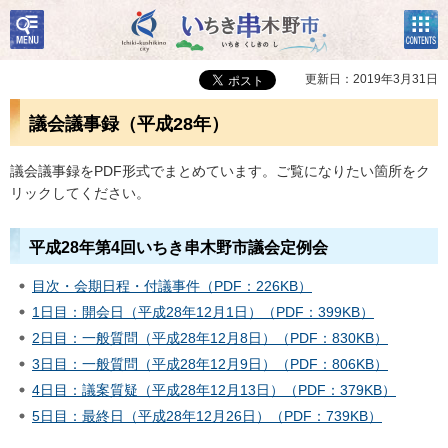
検
コン
いちき串木野市
索・
テン
共通
ツメ
メニ
ニュ
更新日：2019年3月31日
ュー
ー
議会議事録（平成28年）
議会議事録をPDF形式でまとめています。ご覧になりたい箇所をク
リックしてください。
平成28年第4回いちき串木野市議会定例会
目次・会期日程・付議事件（PDF：226KB）
1日目：開会日（平成28年12月1日）（PDF：399KB）
2日目：一般質問（平成28年12月8日）（PDF：830KB）
3日目：一般質問（平成28年12月9日）（PDF：806KB）
4日目：議案質疑（平成28年12月13日）（PDF：379KB）
5日目：最終日（平成28年12月26日）（PDF：739KB）