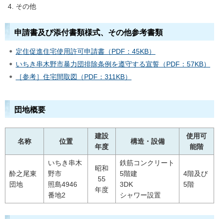
その他
申請書及び添付書類様式、その他参考書類
定住促進住宅使用許可申請書（PDF：45KB）
いちき串木野市暴力団排除条例を遵守する宣誓（PDF：57KB）
［参考］住宅間取図（PDF：311KB）
団地概要
建設
使用可
名称
位置
構造・設備
年度
能階
いちき串木
鉄筋コンクリート
昭和
酔之尾東
野市
5階建
4階及び
55
団地
照島4946
3DK
5階
年度
番地2
シャワー設置