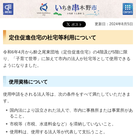
検
コン
いちき串木野市
索・
テン
共通
ツメ
メニ
ニュ
更新日：2024年8月5日
ュー
ー
定住促進住宅の社宅等利用について
令和6年4月から酔之尾東団地（定住促進住宅）の4階及び5階に限
り、「子育て世帯」に加えて市内の法人が社宅等として使用できる
ようになりました。
使用資格について
使用申請をされる法人等は、次の条件をすべて満たしていただきま
す。
国内法により設立された法人で、市内に事務所または事業所があ
ること。
市税等（市税、水道料金など）を滞納していないこと。
使用料は、使用する法人等が代表して支払うこと。