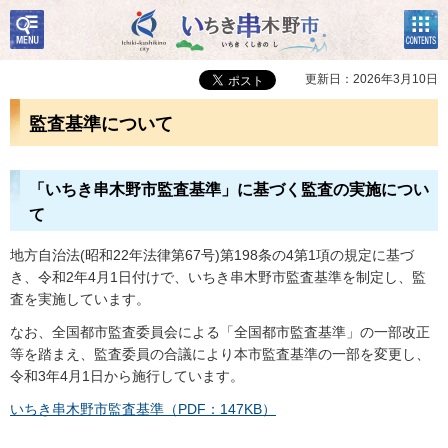
検
コン
いちき串木野市
索・
テン
共通
ツメ
メニ
ニュ
更新日：2026年3月10日
ュー
ー
監査基準について
「いちき串木野市監査基準」に基づく監査の実施につい
て
地方自治法(昭和22年法律第67号)第198条の4第1項の規定に基づ
き、令和2年4月1日付けで、いちき串木野市監査基準を制定し、監
査を実施しています。
なお、全国都市監査委員会による「全国都市監査基準」の一部改正
等を踏まえ、監査委員の合議により本市監査基準の一部を変更し、
令和3年4月1日から施行しています。
いちき串木野市監査基準（PDF：147KB）