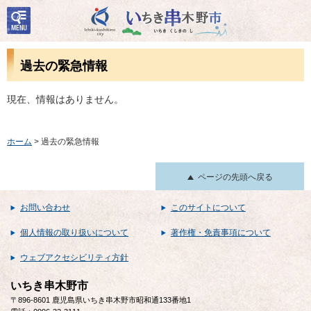
検
いちき串木野市
索・
共通
メニ
過去の緊急情報
ュー
現在、情報はありません。
ホーム
> 過去の緊急情報
ページの先頭へ戻る
お問い合わせ
このサイトについて
個人情報の取り扱いについて
著作権・免責事項について
ウェブアクセシビリティ方針
いちき串木野市
〒896-8601 鹿児島県いちき串木野市昭和通133番地1