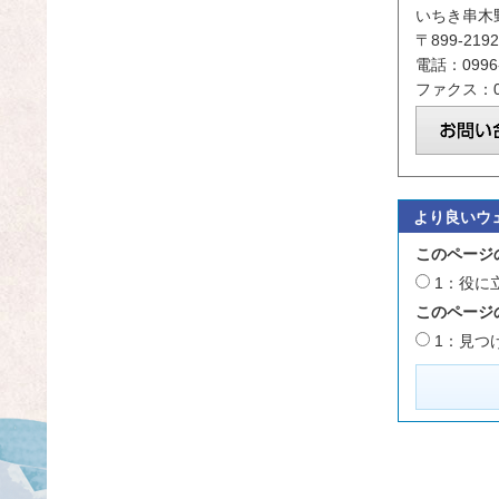
いちき串木
〒899-2
電話：0996-
ファクス：09
より良いウ
このページ
1：役に
このページ
1：見つ