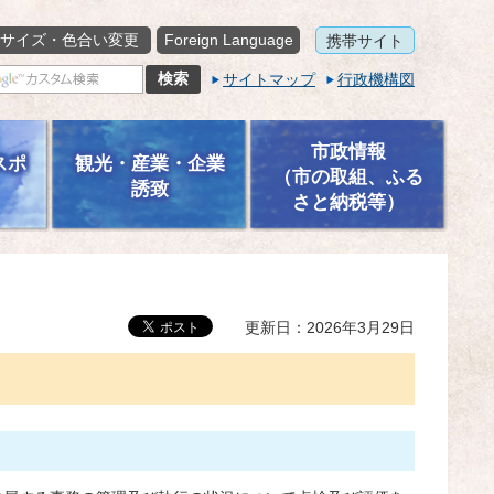
サイズ・色合い変更
Foreign Language
携帯サイト
サイトマップ
行政機構図
市政情報
スポ
観光・産業・企業
（市の取組、ふる
誘致
さと納税等）
更新日：2026年3月29日