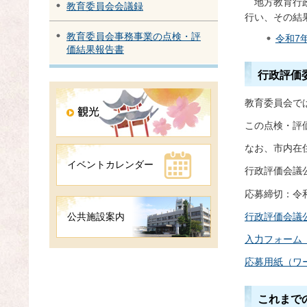
地方教育行
教育委員会会議録
行い、その結
教育委員会事務事業の点検・評
令和7
価結果報告書
行政評価
教育委員会で
この点検・評
なお、市内在
イベントカレンダー
行政評価会議
応募締切：令和
行政評価会議公
公共施設案内
入力フォーム
応募用紙（ワー
これまで