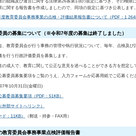
政の組織及び運営に関する法律第26条第1項の規定に基づき、その権限
果に関する報告書を作成しましたので、同項の規定に基づき公表します
年度教育委員会事務事業の点検・評価結果報告書について（PDF：1,264
委員の募集について（※令和7年度の募集は終了しました）
は、教育委員会が行う事務の管理や執行状況について、毎年、点検及び
価を行う行政評価委員を募集します。
住の成人で、教育に関して公正な意見を述べることができる方を想定し
公募委員募集要項をご覧のうえ、入力フォームか応募用紙でご応募くだ
7年10月31日(金曜日)
募委員募集要項（PDF：51KB）
（外部サイトへリンク）
ド：11KB）
（郵送・持参・FAX用）
の教育委員会事務事業点検評価報告書