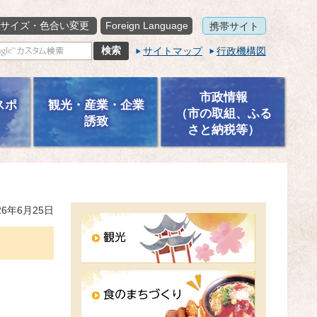
サイズ・色合い変更
Foreign Language
携帯サイト
サイトマップ
行政機構図
市政情報
スポ
観光・産業・企業
（市の取組、ふる
誘致
さと納税等）
6年6月25日