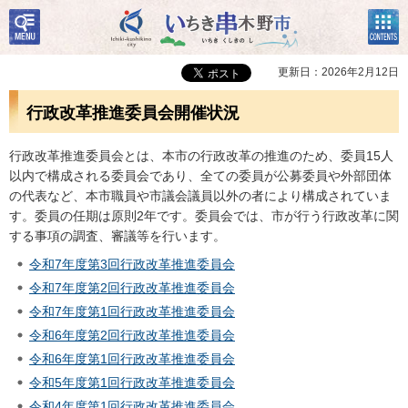
検
コン
いちき串木野市
索・
テン
共通
ツメ
メニ
ニュ
更新日：2026年2月12日
ュー
ー
行政改革推進委員会開催状況
行政改革推進委員会とは、本市の行政改革の推進のため、委員15人
以内で構成される委員会であり、全ての委員が公募委員や外部団体
の代表など、本市職員や市議会議員以外の者により構成されていま
す。委員の任期は原則2年です。委員会では、市が行う行政改革に関
する事項の調査、審議等を行います。
令和7年度第3回行政改革推進委員会
令和7年度第2回行政改革推進委員会
令和7年度第1回行政改革推進委員会
令和6年度第2回行政改革推進委員会
令和6年度第1回行政改革推進委員会
令和5年度第1回行政改革推進委員会
令和4年度第1回行政改革推進委員会