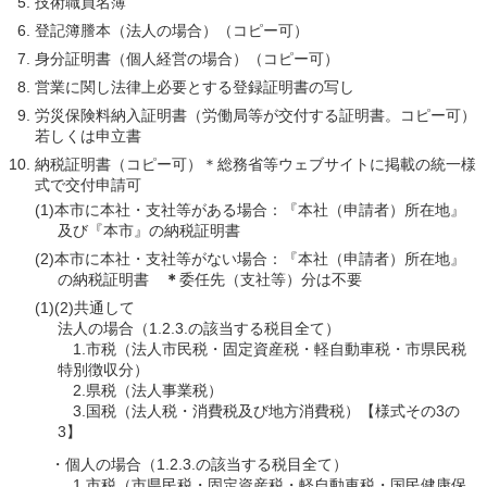
技術職員名簿
登記簿謄本（法人の場合）（コピー可）
身分証明書（個人経営の場合）（コピー可）
営業に関し法律上必要とする登録証明書の写し
労災保険料納入証明書（労働局等が交付する証明書。コピー可）
若しくは申立書
納税証明書（コピー可）＊総務省等ウェブサイトに掲載の統一様
式で交付申請可
(1)本市に本社・支社等がある場合：『本社（申請者）所在地』
及び『本市』の納税証明書
(2)本市に本社・支社等がない場合：『本社（申請者）所在地』
の納税証明書
＊
委任先（支社等）分は不要
(1)(2)共通して
法人の場合（1.2.3.の該当する税目全て）
1.市税（法人市民税・固定資産税・軽自動車税・市県民税
特別徴収分）
2.県税（法人事業税）
3.国税（法人税・消費税及び地方消費税）【様式その3の
3】
・個人の場合（1.2.3.の該当する税目全て）
1.市税（市県民税・固定資産税・軽自動車税・国民健康保