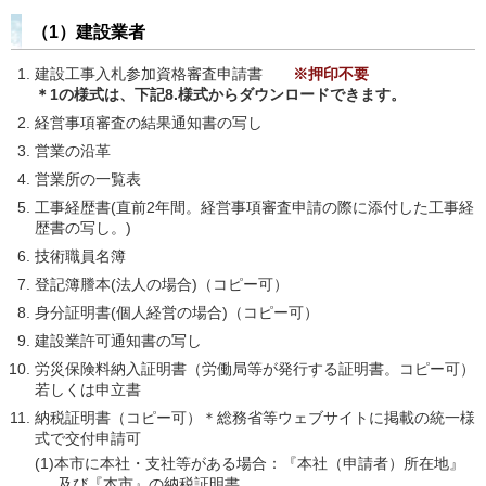
（1）建設業者
建設工事入札参加資格審査申請書
※押印不要
＊
1の様式は、下記8.様式からダウンロードできます。
経営事項審査の結果通知書の写し
営業の沿革
営業所の一覧表
工事経歴書(直前2年間。経営事項審査申請の際に添付した工事経
歴書の写し。)
技術職員名簿
登記簿謄本(法人の場合)（コピー可）
身分証明書(個人経営の場合)（コピー可）
建設業許可通知書の写し
労災保険料納入証明書（労働局等が発行する証明書。コピー可）
若しくは申立書
納税証明書（コピー可）＊総務省等ウェブサイトに掲載の統一様
式で交付申請可
(1)本市に本社・支社等がある場合：『本社（申請者）所在地』
及び『本市』の納税証明書