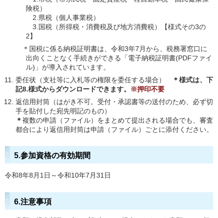
険税）
2.県税（個人事業税）
3.国税（所得税・消費税及び地方消費税）【様式その3の
2】
＊国税に係る納税証明書は、令和3年7月から、税務署窓口に
出向くことなく手続きができる「電子納税証明書(PDFファイ
ル)」が導入されています。
委任状（支社等に入札等の権限を委任する場合）
＊
様式は、下
記8.様式からダウンロードできます。
※押印不要
返信用封筒（はがき不可。受付・承認書等の送付のため、必ず切
手を貼付した宛先明記のもの）
＊
複数の申請（ファイル）をまとめて提出される場合でも、審査
都合により返信用封筒は申請（ファイル）ごとに添付ください。
5.参加資格の有効期間
令和8年8月1日～令和10年7月31日
6.注意事項