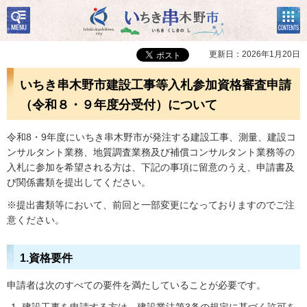
検
コン
いちき串木野市
索・
テン
共通
ツメ
メニ
ニュ
更新日：2026年1月20日
ュー
ー
いちき串木野市建設工事等入札参加資格審査申請
（令和８・９年度分受付）について
令和8・9年度にいちき串木野市が発注する建設工事、測量、建設コ
ンサルタント業務、地質調査業務及び補償コンサルタント業務等の
入札に参加を希望される方は、下記の事項に留意のうえ、申請書及
び関係書類を提出してください。
※提出書類等において、前回と一部変更になっておりますのでご注
意ください。
1.資格要件
申請者は次のすべての要件を満たしていることが必要です。
建設工事を申請する方は、建設業法第3条の規定に基づく許可を