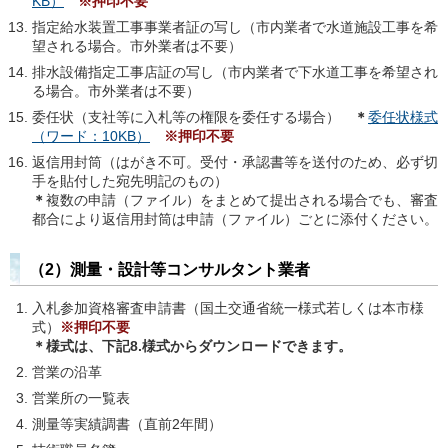
KB）
※押印不要
指定給水装置工事事業者証の写し（市内業者で水道施設工事を希
望される場合。市外業者は不要）
排水設備指定工事店証の写し（市内業者で下水道工事を希望され
る場合。市外業者は不要）
委任状（支社等に入札等の権限を委任する場合）
＊
委任状様式
（ワード：10KB）
※押印不要
返信用封筒（はがき不可。受付・承認書等を送付のため、必ず切
手を貼付した宛先明記のもの）
＊
複数の申請（ファイル）をまとめて提出される場合でも、審査
都合により返信用封筒は申請（ファイル）ごとに添付ください。
（2）測量・設計等コンサルタント業者
入札参加資格審査申請書（国土交通省統一様式若しくは本市様
式）
※押印不要
＊
様式は、下記8.様式からダウンロードできます。
営業の沿革
営業所の一覧表
測量等実績調書（直前2年間）