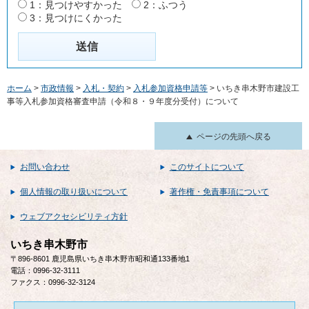
1：見つけやすかった
2：ふつう
3：見つけにくかった
ホーム
>
市政情報
>
入札・契約
>
入札参加資格申請等
> いちき串木野市建設工
事等入札参加資格審査申請（令和８・９年度分受付）について
ページの先頭へ戻る
お問い合わせ
このサイトについて
個人情報の取り扱いについて
著作権・免責事項について
ウェブアクセシビリティ方針
いちき串木野市
〒896-8601 鹿児島県いちき串木野市昭和通133番地1
電話：0996-32-3111
ファクス：0996-32-3124