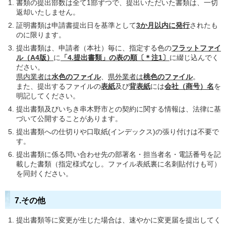
書類の提出部数は全て1部ずつで、提出いただいた書類は、一切
返却いたしません。
証明書類は申請書提出日を基準として
3か月以内に発行
されたも
のに限ります。
提出書類は、申請者（本社）毎に、指定する色の
フラットファイ
ル（A4版）
に
「4.提出書類」の表の順〔＊注1〕
に綴じ込んでく
ださい。
県内業者は
水色のファイル
、
県外業者は
桃色のファイル
。
また、提出するファイルの
表紙
及び
背表紙
には
会社（商号）名
を
明記してください。
提出書類及びいちき串木野市との契約に関する情報は、法律に基
づいて公開することがあります。
提出書類への仕切りや口取紙(インデックス)の張り付けは不要で
す。
提出書類に係る問い合わせ先の部署名・担当者名・電話番号を記
載した書類（指定様式なし。ファイル表紙裏に名刺貼付けも可）
を同封ください。
7.その他
提出書類等に変更が生じた場合は、速やかに変更届を提出してく