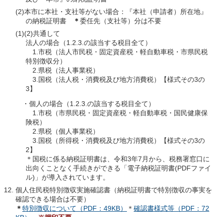
(2)本市に本社・支社等がない場合：『本社（申請者）所在地』
の納税証明書
＊
委任先（支社等）分は不要
(1)(2)共通して
法人の場合（1.2.3.の該当する税目全て）
1.市税（法人市民税・固定資産税・軽自動車税・市県民税
特別徴収分）
2.県税（法人事業税）
3.国税（法人税・消費税及び地方消費税）【様式その3の
3】
・個人の場合（1.2.3.の該当する税目全て）
1.市税（市県民税・固定資産税・軽自動車税・国民健康保
険税）
2.県税（個人事業税）
3.国税（所得税・消費税及び地方消費税）【様式その3の
2】
＊国税に係る納税証明書は、令和3年7月から、税務署窓口に
出向くことなく手続きができる「電子納税証明書(PDFファイ
ル)」が導入されています。
個人住民税特別徴収実施確認書（納税証明書で特別徴収の事実を
確認できる場合は不要）
＊
特別徴収について（PDF：49KB）
＊
確認書様式等（PDF：72