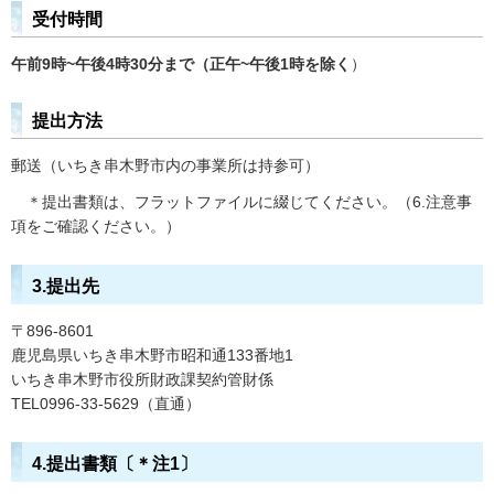
受付時間
午前9時~
午後4時30分まで（正午~午後1時を除く
）
提出方法
郵送（いちき串木野市内の事業所は持参可）
＊提出書類は、フラットファイルに綴じてください。（6.注意事
項をご確認ください。）
3.提出先
〒896-8601
鹿児島県いちき串木野市昭和通133番地1
いちき串木野市役所財政課契約管財係
TEL0996-33-5629（直通）
4.提出書類〔＊注1〕