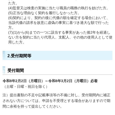
た方。
(4)監督又は検査の実施に当たり職員の職務の執行を妨げた方。
(5)正当な理由なく契約を履行しなかった方。
(6)契約により、契約の後に代価の額を確定する場合において、
当該代価の請求を故意に虚偽の事実に基づき過大な額で行った
方。
(7)(1)から(6)までの一つに該当する事実があった後2年を経過し
ない方を契約に当たり代理人、支配人、その他の使用人として使
用した方。
2.受付期間等
受付期間
令和8年2月2日（月曜日）～令和8年3月2日（月曜日）必着
（土曜・日曜・祝日を除く）
注）提出書類の不足や記載事項等の不備に対し、受付期間内に補正
されない方については、申請を不受理とする場合がありますので期
間に余裕を持って提出してください。