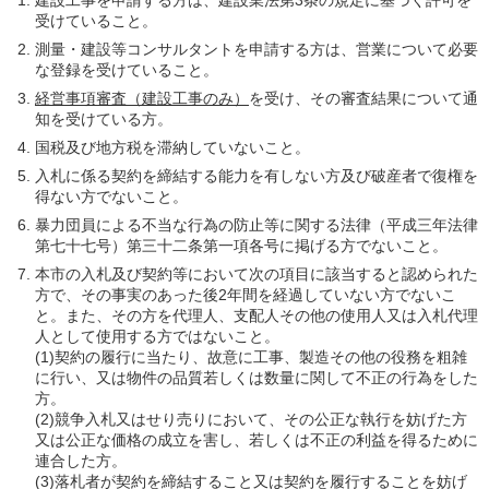
受けていること。
測量・建設等コンサルタントを申請する方は、営業について必要
な登録を受けていること。
経営事項審査（建設工事のみ）
を受け、その審査結果について通
知を受けている方。
国税及び地方税を滞納していないこと。
入札に係る契約を締結する能力を有しない方及び破産者で復権を
得ない方でないこと。
暴力団員による不当な行為の防止等に関する法律（平成三年法律
第七十七号）第三十二条第一項各号に掲げる方でないこと。
本市の入札及び契約等において次の項目に該当すると認められた
方で、その事実のあった後2年間を経過していない方でないこ
と。また、その方を代理人、支配人その他の使用人又は入札代理
人として使用する方ではないこと。
(1)契約の履行に当たり、故意に工事、製造その他の役務を粗雑
に行い、又は物件の品質若しくは数量に関して不正の行為をした
方。
(2)競争入札又はせり売りにおいて、その公正な執行を妨げた方
又は公正な価格の成立を害し、若しくは不正の利益を得るために
連合した方。
(3)落札者が契約を締結すること又は契約を履行することを妨げ