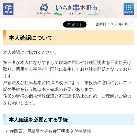
検
コン
いちき串木野市
索・
テン
共通
ツメ
メニ
ニュ
更新日：2025年8月1日
ュー
ー
本人確認について
本人確認にご協力ください。
第三者が本人になりすまして虚偽の届出や各種証明書を不正に受け
取り、悪用する事件が全国的に発生しており社会問題となっており
ます。
戸籍法及び住民基本台帳法の改正により、市役所の窓口において下
記の手続を行う際は本人確認の必要があります。
住民の皆様の個人情報保護と不正請求防止のため、ご理解とご協力
をお願いします。
本人確認を必要とする手続
住民票、戸籍謄本等各種証明書交付申請時