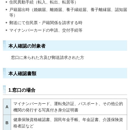
住民異動手続（転入、転出、転居等）
戸籍届出時（婚姻届、離婚届、養子縁組届、養子離縁届、認知届
等）
郵送にて住民票・戸籍関係を請求する時
マイナンバーカードの申請、交付手続等
本人確認の対象者
窓口に来られた方及び郵送請求された方
本人確認書類
1.窓口の場合
マイナンバーカード、運転免許証、パスポート、その他公的
A
機関の発行する写真付き身分証明書
健康保険資格確認書、国民年金手帳、年金証書、介護保険資
B
格者証など