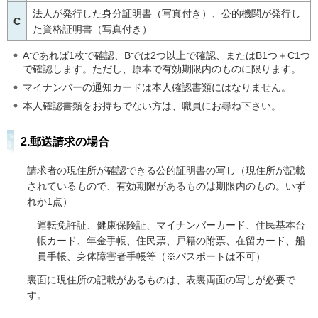
法人が発行した身分証明書（写真付き）、公的機関が発行し
C
た資格証明書（写真付き）
Aであれば1枚で確認、Bでは2つ以上で確認、またはB1つ＋C1つ
で確認します。ただし、原本で有効期限内のものに限ります。
マイナンバーの通知カードは本人確認書類にはなりません。
本人確認書類をお持ちでない方は、職員にお尋ね下さい。
2.郵送請求の場合
請求者の現住所が確認できる公的証明書の写し（現住所が記載
されているもので、有効期限があるものは期限内のもの。いず
れか1点）
運転免許証、健康保険証、マイナンバーカード、住民基本台
帳カード、年金手帳、住民票、戸籍の附票、在留カード、船
員手帳、身体障害者手帳等（※パスポートは不可）
裏面に現住所の記載があるものは、表裏両面の写しが必要で
す。