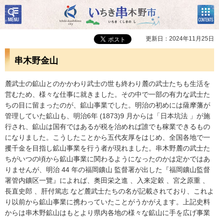
検
コン
いちき串木野市
索・
テン
共通
ツメ
メニ
ニュ
更新日：2024年11月25日
ュー
ー
串木野金山
麓武士の鉱山とのかかわり武士の世も終わり麓の武士たちも生活を
営むため、様々な仕事に就きました。その中で一部の有力な武士た
ちの目に留まったのが、鉱山事業でした。明治の初めには薩摩藩が
管理していた鉱山も、明治6年 (1873)9 月からは「日本坑法 」が施
行され、鉱山は国有ではあるが税を治めれば誰でも稼業できるもの
になりました。こうしたことから五代友厚をはじめ、全国各地で一
攫千金を目指し鉱山事業を行う者が現れました。串木野麓の武士た
ちがいつの頃から鉱山事業に関わるようになったのかは定かではあ
りませんが、明治 44 年の福岡鑛山 監督署が出した『福岡鑛山監督
署管内鑛区一覽』によれば、奥田栄之進 、入来定穀 、宮之原重 、
長直史郎 、肝付篤志 など麓武士たちの名が記載されており、これよ
り以前から鉱山事業に携わっていたことがうかがえます。上記史料
からは串木野鉱山はもとより県内各地の様々な鉱山に手を広げ事業