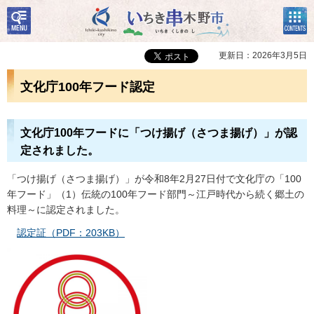
検
コン
いちき串木野市
索・
テン
共通
ツメ
メニ
ニュ
更新日：2026年3月5日
ュー
ー
文化庁100年フード認定
文化庁100年フードに「つけ揚げ（さつま揚げ）」が認
定されました。
「つけ揚げ（さつま揚げ）」が令和8年2月27日付で文化庁の「100
年フード」（1）伝統の100年フード部門～江戸時代から続く郷土の
料理～に認定されました。
認
定証（PDF：203KB）