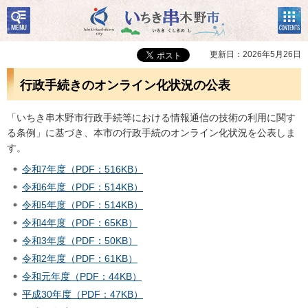
検
コン
いちき串木野市
索・
テン
共通
ツメ
メニ
ニュ
更新日：2026年5月26日
ュー
ー
行政手続きのオンライン化状況の公表
「いちき串木野市行政手続等における情報通信の技術の利用に関す
る条例」に基づき、本市の行政手続のオンライン化状況を公表しま
す。
令和7年度（PDF：516KB）
令和6年度（PDF：514KB）
令和5年度（PDF：514KB）
令和4年度（PDF：65KB）
令和3年度（PDF：50KB）
令和2年度（PDF：61KB）
令和元年度（PDF：44KB）
平成30年度（PDF：47KB）